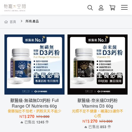
所有產品
首頁
獸醫級-無磷無D3鈣粉 Full
獸醫級-奈米級D3鈣粉
Range Of Nutrients 60g
Vitamins D3 60g
骨骼強壯不怕老，鈣粉天天不能少
光照不足不健康，補滿D3讓你不
270
心慌
NT$
300
NT$
270
NT$
300
NT$
🔥 已售出
1245
件
🔥 已售出
853
件