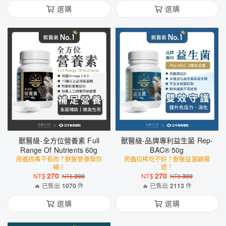
選購
選購
獸醫級-全方位營養素 Full
獸醫級-品牌專利益生菌 Rep-
Range Of Nutrients 60g
BAC® 50g
爬蟲挑嘴不長肉？獸醫營養幫你
爬蟲拉稀吃不好？獸醫益菌顧腸
補！
道！
270
270
NT$
300
NT$
300
NT$
NT$
🔥 已售出
1070
件
🔥 已售出
2113
件
選購
選購