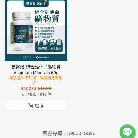
獸醫級-綜合維他命礦物質
Vitamins+Minerals 60g
菜多蟲少不均衡，維礦補足剛剛
好！
270
NT$
300
NT$
🔥 已售出
1035
件
選購
客服專線：
0963015596